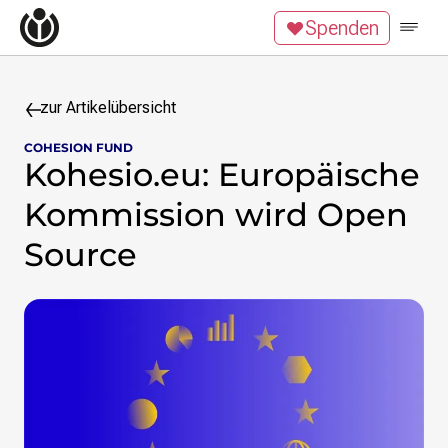
Zum Inhalt überspringen
Spenden
Impressum
Datenschutzerklärung
Jobs
Kontakt
zur Artikelübersicht
COHESION FUND
Suchanfrage
Kohesio.eu: Europäische
Kommission wird Open
Suchen
Zum Inhalt überspringen
Source