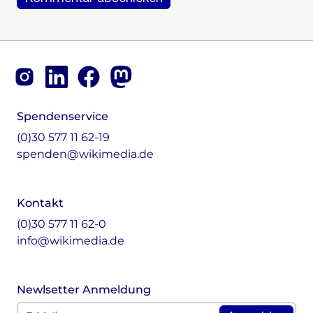
Footer
Instagram
LinkedIn
Facebook
Mastodon
Spendenservice
(0)30 577 11 62-19
spenden@wikimedia.de
Kontakt
(0)30 577 11 62-0
info@wikimedia.de
Newlsetter Anmeldung
E-Mail für Newsletter *