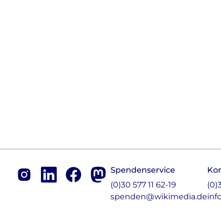
Footer
Spendenservice
Ko
Instagram
LinkedIn
Facebook
Mastodon
(0)30 577 11 62-19
(0)
spenden@wikimedia.de
inf